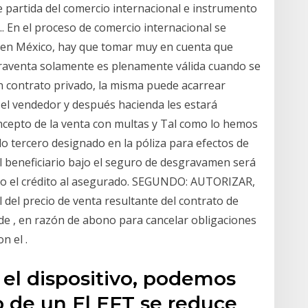
e partida del comercio internacional e instrumento
.. En el proceso de comercio internacional se
es en México, hay que tomar muy en cuenta que
raventa solamente es plenamente válida cuando se
un contrato privado, la misma puede acarrear
 el vendedor y después hacienda les estará
ncepto de la venta con multas y Tal como lo hemos
do tercero designado en la póliza para efectos de
 el beneficiario bajo el seguro de desgravamen será
ado el crédito al asegurado. SEGUNDO: AUTORIZAR,
l del precio de venta resultante del contrato de
de , en razón de abono para cancelar obligaciones
n el .
a el dispositivo, podemos
ro de un El EFT se reduce