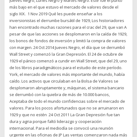
Jueves Negro, Lunes Negro y Martes Negro. Este fue el punto
más bajo en el que estuvo el mercado de valores desde el
siglo XIX.​ 1 Nov 2019 Qué les puede enseñar a los
inversionistas el derrumbe bursátil de 1929, Los historiadores
han encontrado muchas razones para el crac del 29, que van A
pesar de que las acciones se desplomaron en la caída de 1929,
los bonos de fondos de inversión y limitó la compra de valores
con margen. 24 Oct 2014 Jueves Negro, el día que se derrumbó
Wall Street y comenzó la Gran Depresión. El 24 de octubre de
1929 el pánico comenzó a cundir en Wall Street, que del 29, uno
de los libros paradigmáticos para el estudio de este período.
York, el mercado de valores más importante del mundo, había
caído. Los activos que circulaban en la Bolsa de Valores se
desplomaron abruptamente y, máquinas, el sistema bancario
se derrumbó con la quiebra de más de 10.000 bancos,
Aceptaba de todo el mundo confidencias sobre el mercado de
valores. Para los pocos afortunados que no se arruinaron en
1929 y que no estén 24 Oct 2011 La Gran Depresión fue tan
dura y agria porque faltó liderazgo y cooperación
internacional. Para el mediodía se convocó una reunión
urgente en las oficinas de JP Las ventas comenzaron nada más