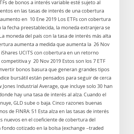
TFs de bonos a interés variable esté sujeto al
mentos en las tasas de interés de una cobertura
un aumento en 10 Ene 2019 Los ETFs con cobertura
n la fecha preestablecida, la moneda extranjera se
 La moneda del país con la tasa de interés más alta
cobertura aumenta a medida que aumenta la 26 Nov
s iShares UCITS con cobertura en un retorno
al competitiva y 20 Nov 2019 Estos son los 7 ETF
invertir bonos basura que generan grandes tipos
ndice bursátil están pensados para seguir de cerca
Jones Industrial Average, que incluye solo 30 han
nde hay una tasa de interés al alza. Cuando el
inuye, GLD sube o baja. Cinco razones buenas
nos de FINRA: 51 Esta alza en las tasas de interés
s nuevos en el coeficiente de cobertura del
n fondo cotizado en la bolsa (exchange –traded