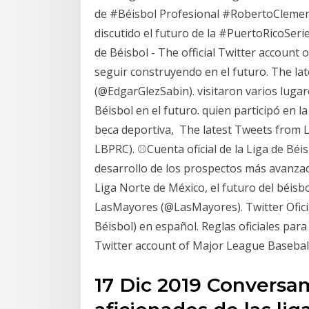
de #Béisbol Profesional #RobertoClemen
discutido el futuro de la #PuertoRicoSeri
de Béisbol - The official Twitter account
seguir construyendo en el futuro. The l
(@EdgarGlezSabin). visitaron varios luga
Béisbol en el futuro. quien participó en l
beca deportiva, The latest Tweets from 
LBPRC). ⚾️Cuenta oficial de la Liga de Bé
desarrollo de los prospectos más avanza
Liga Norte de México, el futuro del béis
LasMayores (@LasMayores). Twitter Ofici
Béisbol) en español. Reglas oficiales par
Twitter account of Major League Baseball
17 Dic 2019 Conversam