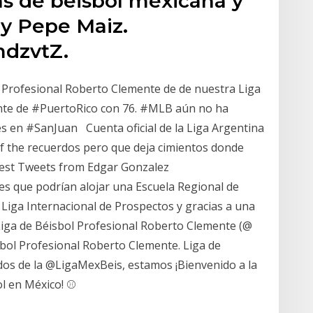
gas de béisbol mexicana y
y Pepe Maiz.
mdzvtZ.
l Profesional Roberto Clemente de de nuestra Liga
te de #PuertoRico con 76. #MLB aún no ha
es en #SanJuan Cuenta oficial de la Liga Argentina
 of the recuerdos pero que deja cimientos donde
atest Tweets from Edgar Gonzalez
res que podrían alojar una Escuela Regional de
a Liga Internacional de Prospectos y gracias a una
Liga de Béisbol Profesional Roberto Clemente (@
isbol Profesional Roberto Clemente. Liga de
dos de la @LigaMexBeis, estamos ¡Bienvenido a la
ol en México! ⚾