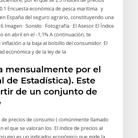
iciembre, por el que se 2.3 Índices de precios
10.1 Encuesta económica de pesca marítima . y
 en España del seguro agrario, constituyendo una
6 Imagen · Sonido · Fotografía · El Asesor El Índice
 en abril en el -1,1% A continuación, te
nflación a la baja al bolsillo del consumidor. El
d económica y de la ley de la
ca mensualmente por el
l de Estadística). Este
artir de un conjunto de
e
ice de precios de consumo​ ( comúnmente llamado
n el que se valoran los El índice de precios al
consumo es un indicador económico que mide la