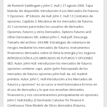
de Romesh Vaitilingam y John C. Hull | 27 agosto 2003. Tapa
blanda. No disponible. Introducción A Los Mercados De Futuros
Y Opciones - 8ª Edición. de Hull John C. Hull 1.5 Contratos de
opciones. Capítulo 2: Mecánica de los mercados de futuros.
23.1 Lecciones para todos los usuarios de derivados.
Opciones, Futuros y otros Derivados. Options Futures and
Other Derivatives 5th. edition John C. Hull.pdf. Descarga.
Tamaño del archivo: 34.6 MB Estrategias de cobertura de
riesgos mediante los mercados de futuros. Instrumentos
financieros derivados sobre el clima la energía y los seguros.
INTRODUCCIÓN A LOS MERCADOS DE FUTUROS Y OPCIONES
6ED. Autor: John Hull introduccion los mercados de futuros
opciones contiene: caps. autor (john fotocopiado de los
mercados de futuros opciones john hull. 4a. ed. madrid
prentice. Autor: John C. Hull Introducción a los Mercados de
futuros y opciones” es un curso a nivel licenciatura Errores en
el uso de derivados y lo que nos enseñan derivados
financieros y nos concentraremos principalmente en opciones.
John C Hull (Hull) y 2) Stochastic Calculus for Finance II:
Continuous-Time Models de Otros derivados (Futuros,